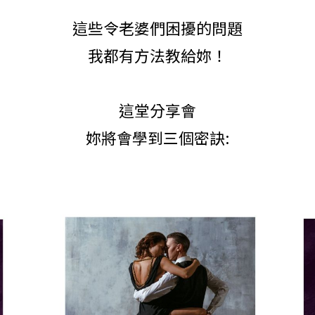
這些令老婆們困擾的問題
我都有方法教給妳！
這堂分享會
妳將會學到三個密訣: