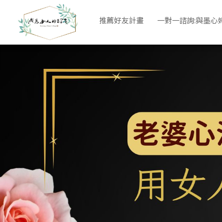
墨心婷：重燃婚姻愛火【陪跑營】
推薦好友計畫
一對一諮詢:與墨心